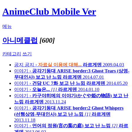
AnimeClub Mobile Ver
메뉴
아니메클럽
[600]
카테고리
쓰기
공지
공지 ›
자료실 이용에 대해...
라르게덴
2009.04.03
이야기 ›
공각기동대 ARISE border:3 Ghost Tears (상영-
무대인사) 보고 난 느낌
라르게덴
2014.07.01
이야기 ›
건담 UC 7화 보고 난 느낌
라르게덴
2014.05.20
이야기 ›
오늘은...
[1]
라르게덴
2014.01.10
이야기 ›
카구야히메의 이야기(かぐや姫の物語) 보고 난
느낌
라르게덴
2013.11.24
이야기 ›
공각기동대 ARISE border:2 Ghost Whispers
(선행상영-무대인사) 보고 난 느낌
[1]
라르게덴
2013.11.18
이야기 ›
언어의 정원(言の葉の庭) 보고 난 느낌
[2]
라르
게덴
2013.06.02