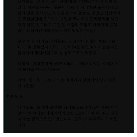
사카모토 : (기억에 남는 신에 대해), 마지막 신이 기억에 남
았다. 장면을 본 순간 웃음이 나왔다. 왜냐하면 토구사가 소
령의 말을 듣지 않고 딴짓을 한적이 한번도 없었고 상상하지
도 못한일인데 토구사가 소령을 무시하고 전화통화를 하고
있지 않은가, 그리고 그걸 본 소령의 표정도 이제까지 본적
없는 표정이었기에 상당히 재미있었다.(웃음)
우부카타 : 시리즈 구상을 border:4 부터 만들어 놓은 다음에
1, 2, 3을 만들었다. 만약 1, 2, 3이 4로 잘 연결되지 않는다면
업계에서 짤려버릴 거라는 생각으로 노력했다.
사회자 : 여러분에게 묻겠다. border:4에서 바트는 소령에게
서 보상을 받는가? (웃음)
키세 : 음... 음... 그렇게 되면 이야기가 진행되지 않기 때문
에...(웃음)
마지막 말
사카모토 : 솔직히 불안했다.(러브스토리의 소령 때문) 하지
만 border:4에는 이제까지의 소령 모습이기에 아, 이게 나구
나 라는 생각으로 연기했습니다. (중략) 기대해주시기 바랍
니다.