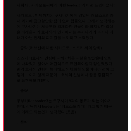
사회자 : 사카모토씨에게 이번 border:3 의 어떤 느낌이었나?
사카모토 : 이제까지의 쿠사나기에게 없었던 러브스토리라
서 과거에 참고할만한 점이 없어 힘들었다. 그래서 생각해본
게 쿠사나기는 처음부터 의체화한 인물이라 피지컬한 일상
을 바래온지라 호세와의 연기에서는 쿠사나기의 과거나 미
래가 아닌 현재의 피지컬을 느끼려고 노력했다.
... 중략 (러브신에 대한 사카모토, 스즈키 씨의 담화)
스즈키 : (호세의 연령에 대해), 처음 대본을 받았을때 연령
이 나와있지 않아서 어떤식으로 표현해야할지 망설였었다.
만약 호세의 연령이 높다해도 의체화한 인물이니까 전혀 그
렇게 보이지 않게 때문에... 호세의 신념이나 꿈을 중점적으
로 표현해보려했다.
... 중략
우부카타 : border:3는 토구사가 9과의 동료가 되는 이야기
인데, 감독께서 border:3는 ‘러브스토리다!’ 라고 했기 때문
에 이래도 되는건가 생각했다.(웃음)
... 중략