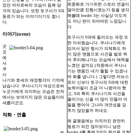
최종화로 가기위한 스토리 연결이
었던 여자로써의 모습이 듬북 담
얼마만큼 진행시켰는가 등을 생각
겨져 있습니다. 또한 토구사가 9과
해볼때 border:3는 사실상 이도저
동료가 되는 이야기이기도 합니
도 아닌 편이 되어버린 느낌입니
다.
다.
이야기(scene)
토구사가 9과에 들어오는 과정 또
한 아쉬웠습니다. 쿠사나기에게
곳
있어서 일반 형사가 의체화도 하
곳
지 않은 맨몸으로 사건을 발로 뛰
에
어 추리해나가는 모습에서 매력을
서
느꼈던 걸까요.(작중에서 쿠사나
쿠
기는 맨몸인 네가 뭘할 수 있겠냐
사
며 화를 냅니다.) 그렇다면 러브스
나기와 호세의 애정행각이 기억에
토리 신보다 토구사의 9과에 대한
남습니다. 쿠사나기가 여성으로써
능력어필이 조금 더 나왔어야 했
누군가에게 의지하는 모습은 전작
고, 9과 특히 쿠사나기와 사건을
에서는 보여지지 않은 모습들이라
풀어가는 신을 더 많이 만들어 어
새롭더군요.
필을 했어야 그나마 개연성을 갖
추지 않았을까 하네요.
작화・연출
뭐 끝맺음에는 아직까진 완전히
동료가 되진 않아보이니 남은
border:4를 통해 9과의 완성을 표현
본