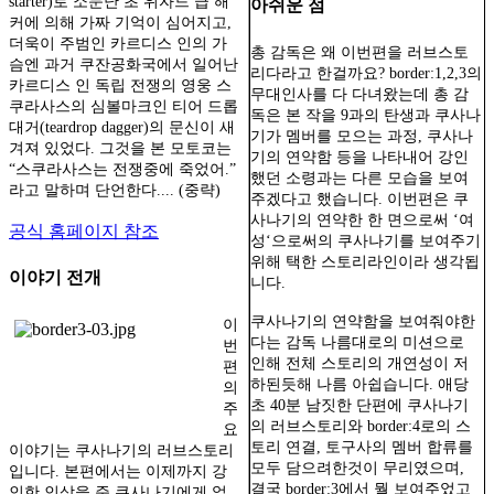
starter)로 소문난 초 위자드 급 해
아쉬운 점
커에 의해 가짜 기억이 심어지고,
더욱이 주범인 카르디스 인의 가
총 감독은 왜 이번편을 러브스토
슴엔 과거 쿠잔공화국에서 일어난
리다라고 한걸까요? border:1,2,3의
카르디스 인 독립 전쟁의 영웅 스
무대인사를 다 다녀왔는데 총 감
쿠라사스의 심볼마크인 티어 드롭
독은 본 작을 9과의 탄생과 쿠사나
대거(teardrop dagger)의 문신이 새
기가 멤버를 모으는 과정, 쿠사나
겨져 있었다. 그것을 본 모토코는
기의 연약함 등을 나타내어 강인
“스쿠라사스는 전쟁중에 죽었어.”
했던 소령과는 다른 모습을 보여
라고 말하며 단언한다.... (중략)
주겠다고 했습니다. 이번편은 쿠
사나기의 연약한 한 면으로써 ‘여
공식 홈페이지 참조
성‘으로써의 쿠사나기를 보여주기
위해 택한 스토리라인이라 생각됩
이야기 전개
니다.
쿠사나기의 연약함을 보여줘야한
이
다는 감독 나름대로의 미션으로
번
인해 전체 스토리의 개연성이 저
편
하된듯해 나름 아쉽습니다. 애당
의
초 40분 남짓한 단편에 쿠사나기
주
의 러브스토리와 border:4로의 스
요
토리 연결, 토구사의 멤버 합류를
이야기는 쿠사나기의 러브스토리
모두 담으려한것이 무리였으며,
입니다. 본편에서는 이제까지 강
결국 border:3에서 뭘 보여주었고
인한 인상을 준 쿠사나기에게 없