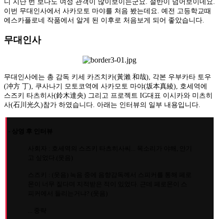
니 지난 번 보다도 여성 관객이 많이보이는군요. 절반이 넘어보이네요.
이번 무대인사에서 사카모토 마야를 처음 봤는데요. 예전 고등학교때
에스카플로네 작품에서 알게 된 이후로 처음보게 되어 좋았습니다.
무대인사
무대인사에는 총 감독 키세 카즈치카(黃瀨 和哉), 각본 우부카타 토우
(冲方 丁), 쿠사나기 모토코역에 사카모토 마야(坂本真綾), 호세역에
스즈키 타츠히사(鈴木達央) 그리고 프로젝트 IG대표 이시카와 미츠히
사(石川光久)참가 하였습니다. 아래는 인터뷰의 일부 내용입니다.
- 상영 후 인터뷰
사회자 : 호세역의 스즈키 타츠히사씨... 목소리가 야해, 안기
고 싶었다.(웃음)
스즈키 : (웃음) 녹음 중에 음향감독께서 스피커를 통해 페로
몬이 너무 짙다며 지적받은 적이 있었다. 근데 페로몬이 스
피커에서 들리는거냐? (웃음)
... 중략