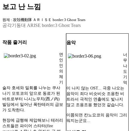
보고 난 느낌
원제 : 攻殻機動隊 ＡＲＩＳＥ border:3 Ghost Tears
공각기동대 ARISE border:3 Ghost Tears
작품 줄거리
음악
연
너
인
무
인
나
의
도
체
기
기
억
술자 호세와 밀회를 나누는 쿠사
이 나지 않는 OST... 극중 나오는
나기 모토코의 앞으로 동료가 된
음악이 죄다 비슷비슷 조용한 비
바트로부터 니시노우치(西ノ内)
트라서 극적인 연출에도 빛나지
빌딩에서 일어난 폭탄테러의 급보
않고 조용조용 했던것 같습니다.
가 도착한다.
이쯤되면 칸노요코의 음악이 그리
현장에 급행해 제압해보니 테러리
워지는군요...
스트들은 파이어 스타터(fire